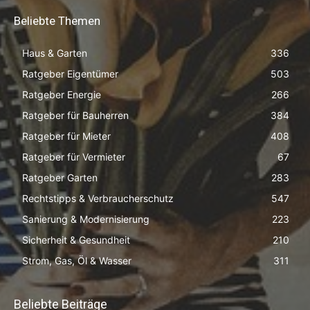
Beliebte Themen
Haus & Garten
336
Ratgeber Eigentümer
503
Ratgeber Energie
266
Ratgeber für Bauherren
384
Ratgeber für Mieter
408
Ratgeber für Vermieter
67
Ratgeber Garten
283
Rechtstipps & Verbraucherschutz
547
Sanierung & Modernisierung
223
Sicherheit & Gesundheit
210
Strom, Gas, Öl & Wasser
311
Beliebte Beiträge