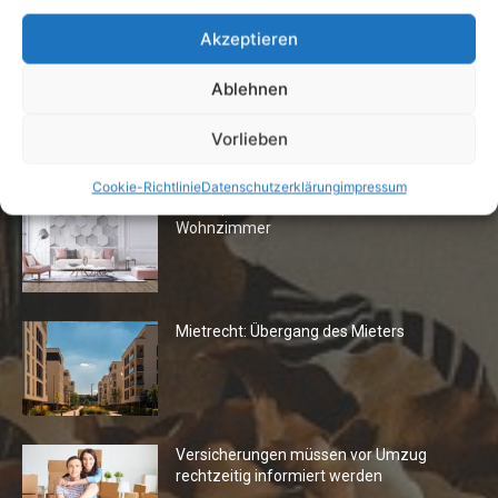
13. Juni 2016
Akzeptieren
Ablehnen
Vorlieben
Die Redaktion empfiehlt
Cookie-Richtlinie
Datenschutzerklärung
impressum
Fototapeten: Neuer Look fürs
Wohnzimmer
Mietrecht: Übergang des Mieters
Versicherungen müssen vor Umzug
rechtzeitig informiert werden