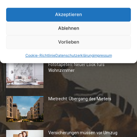
Vermieter aufgepasst: Wenn Mieter ihre
Einrichtung zurücklassen
Akzeptieren
24. April 2019
Ablehnen
Vorlieben
Die Redaktion empfiehlt
Cookie-Richtlinie
Datenschutzerklärung
impressum
Fototapeten: Neuer Look fürs
Wohnzimmer
Mietrecht: Übergang des Mieters
Versicherungen müssen vor Umzug