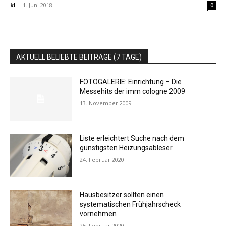
kl
-
1. Juni 2018
0
AKTUELL BELIEBTE BEITRÄGE (7 TAGE)
FOTOGALERIE: Einrichtung – Die
Messehits der imm cologne 2009
13. November 2009
Liste erleichtert Suche nach dem
günstigsten Heizungsableser
24. Februar 2020
Hausbesitzer sollten einen
systematischen Frühjahrscheck
vornehmen
25. Februar 2020