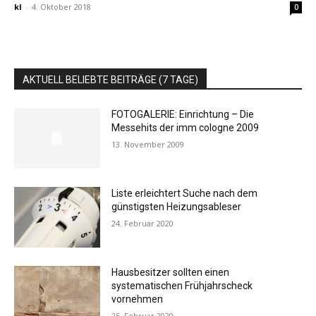
kl
-
4. Oktober 2018
0
AKTUELL BELIEBTE BEITRÄGE (7 TAGE)
FOTOGALERIE: Einrichtung – Die
Messehits der imm cologne 2009
13. November 2009
Liste erleichtert Suche nach dem
günstigsten Heizungsableser
24. Februar 2020
Hausbesitzer sollten einen
systematischen Frühjahrscheck
vornehmen
25. Februar 2020