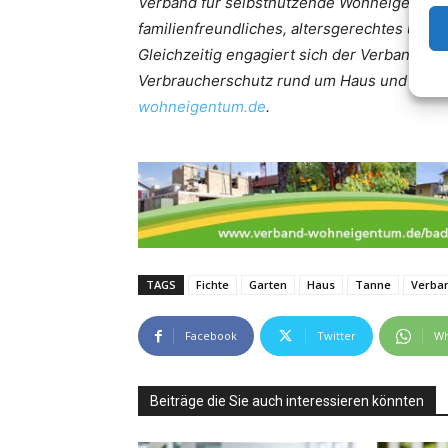
Verband für selbstnutzende Wohneigentümer. 
familienfreundliches, altersgerechtes und
Gleichzeitig engagiert sich der Verband W
Verbraucherschutz rund um Haus und Garte
wohneigentum.de
.
TAGS
Fichte
Garten
Haus
Tanne
Verba
Facebook
Twitter
Wh
Beiträge die Sie auch interessieren könnten