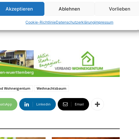
Er tritt auf allen politischen Ebenen für ein
Akzeptieren
Ablehnen
Vorlieben
 bezahlbares Haus- und Wohnungseigentum ein.
ohneigentum für einen neutralen, unabhängigen
Cookie-Richtlinie
Datenschutzerklärung
impressum
n. Weitere Informationen unter
www.verband-
nd Wohneigentum
Weihnachtsbaum
atsApp
Linkedin
Email