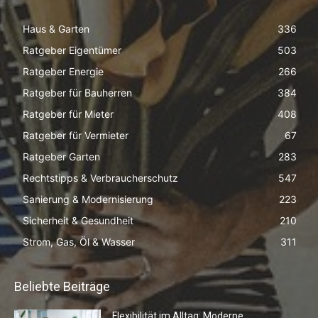
Haus & Garten
336
Ratgeber Eigentümer
503
Ratgeber Energie
266
Ratgeber für Bauherren
384
Ratgeber für Mieter
408
Ratgeber für Vermieter
67
Ratgeber Garten
283
Rechtstipps & Verbraucherschutz
547
Sanierung & Modernisierung
223
Sicherheit & Gesundheit
210
Strom, Gas, Öl & Wasser
311
Beliebte Beiträge
Flexibilität im Alltag: Moderne