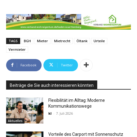
TAGS
BGH
Mieter
Mietrecht
Öltank
Urteile
Vermieter
Facebook
Twitter
Beiträge die Sie auch interessieren könnten
Flexibilität im Alltag: Moderne
Kommunikationswege
kl
-
7. Juli 2026
Aktuelles
Vorteile des Carport mit Sonnenschutz