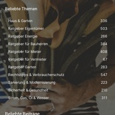
Beliebte Themen
Haus & Garten
336
Ratgeber Eigentümer
503
Ratgeber Energie
266
Ratgeber für Bauherren
384
Ratgeber für Mieter
408
Ratgeber für Vermieter
67
Ratgeber Garten
283
Rechtstipps & Verbraucherschutz
547
Sanierung & Modernisierung
223
Sicherheit & Gesundheit
210
Strom, Gas, Öl & Wasser
311
Beliebte Beiträge