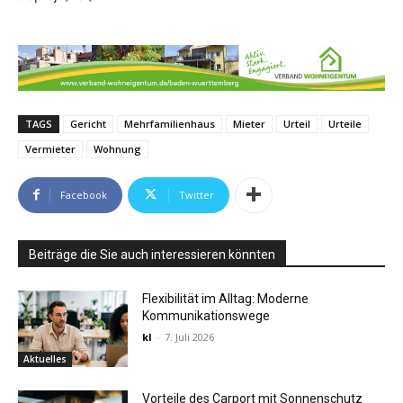
TAGS
Gericht
Mehrfamilienhaus
Mieter
Urteil
Urteile
Vermieter
Wohnung
Facebook
Twitter
Beiträge die Sie auch interessieren könnten
Flexibilität im Alltag: Moderne
Kommunikationswege
kl
-
7. Juli 2026
Aktuelles
Vorteile des Carport mit Sonnenschutz