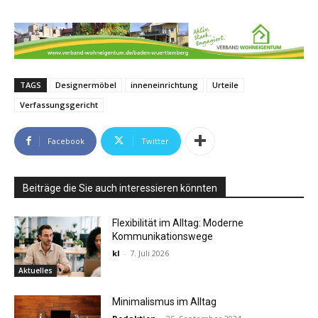
TAGS
Designermöbel
inneneinrichtung
Urteile
Verfassungsgericht
Facebook
Twitter
Beiträge die Sie auch interessieren könnten
Flexibilität im Alltag: Moderne
Kommunikationswege
kl
-
7. Juli 2026
Aktuelles
Minimalismus im Alltag