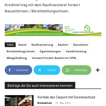
Kreditvertrag mit dem Baufinanzierer fordert
Bauzeitzinsen / Bereitstellungszinsen.
TAGS
Bauen
Baufinanzierung
Bauherr
Bauzeitzins
Bereitstellungszinsen
Eigenleistungen
Gewährleistung
Mängelhaftung
Verband Privater Bauherren (VPB)
Facebook
Twitter
WhatsApp
Beiträge die Sie auch interessieren könnten
Vorteile des Carport mit Sonnenschutz
Redaktion
-
31. Mai 2025