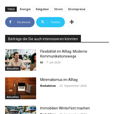
TAGS
Energie
Ratgeber
Strom
Strompreise
Facebook
Twitter
Beiträge die Sie auch interessieren könnten
Flexibilität im Alltag: Moderne
Kommunikationswege
kl
-
7. Juli 2026
Aktuelles
Minimalismus im Alltag
Redaktion
-
25. September 2024
Aktuelles
Immobilien Winterfest machen