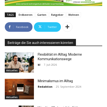
TAGS
Erdbeeren
Garten
Ratgeber
Wohnen
Facebook
Twitter
Beiträge die Sie auch interessieren könnten
Flexibilität im Alltag: Moderne
Kommunikationswege
kl
-
7. Juli 2026
Aktuelles
Minimalismus im Alltag
Redaktion
-
25. September 2024
Aktuelles