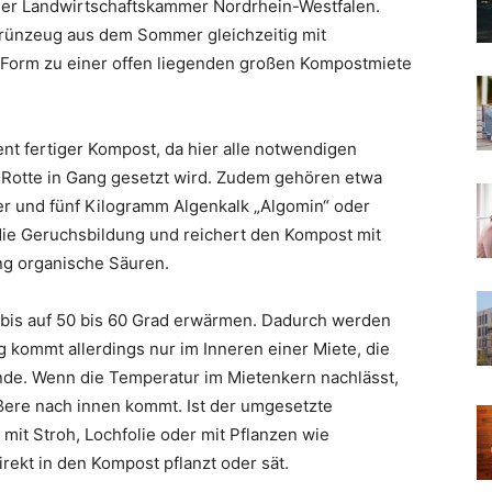
der Landwirtschaftskammer Nordrhein-Westfalen.
Grünzeug aus dem Sommer gleichzeitig mit
r Form zu einer offen liegenden großen Kompostmiete
nt fertiger Kompost, da hier alle notwendigen
 Rotte in Gang gesetzt wird. Zudem gehören etwa
r und fünf Kilogramm Algenkalk „Algomin“ oder
die Geruchsbildung und reichert den Kompost mit
ng organische Säuren.
 bis auf 50 bis 60 Grad erwärmen. Dadurch werden
g kommt allerdings nur im Inneren einer Miete, die
ande. Wenn die Temperatur im Mietenkern nachlässt,
ßere nach innen kommt. Ist der umgesetzte
it Stroh, Lochfolie oder mit Pflanzen wie
rekt in den Kompost pflanzt oder sät.