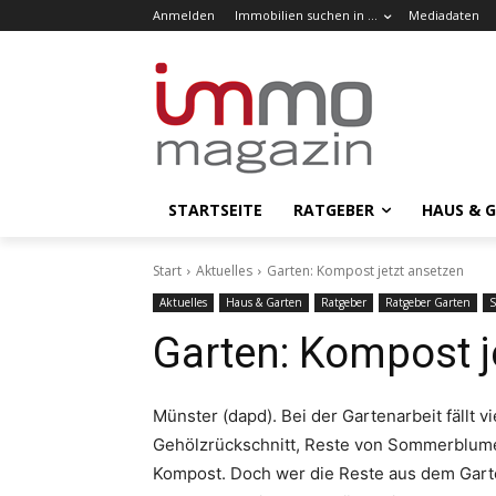
Anmelden
Immobilien suchen in …
Mediadaten
STARTSEITE
RATGEBER
HAUS & 
Start
Aktuelles
Garten: Kompost jetzt ansetzen
Aktuelles
Haus & Garten
Ratgeber
Ratgeber Garten
S
Garten: Kompost j
Münster (dapd). Bei der Gartenarbeit fällt 
Gehölzrückschnitt, Reste von Sommerblumen
Kompost. Doch wer die Reste aus dem Gart