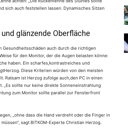
ehne achten: „Die Rückenlehne des Stuhles sollte
d sich auch feststellen lassen. Dynamisches Sitzen
 und glänzende Oberfläche
ch Gesundheitsschäden auch durch die richtigen
 Weise für den Monitor, der die Augen belasten könne:
che haben. Ein scharfes,kontrastreiches und
 sagtHerzog. Diese Kriterien würden von den meisten
lt. Ratsam ist Herzog zufolge auch,den PC in einen
llt. „Es sollte nur keine direkte Sonneneinstrahlung
htung zum Monitor sollte parallel zur Fensterfront
egen, „ohne dass die Hand verdreht oder die Finger in
n müssen“, sagt BITKOM-Experte Christian Herzog.