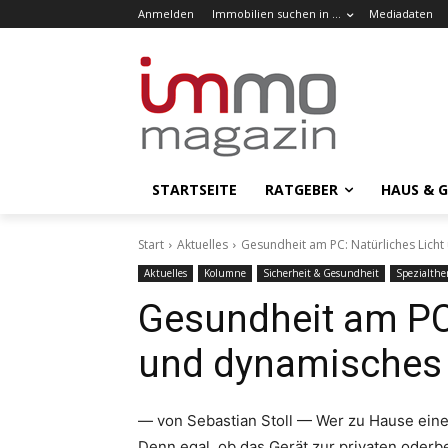
Anmelden
Immobilien suchen in …
Mediadaten
STARTSEITE
RATGEBER
HAUS & 
Start
Aktuelles
Gesundheit am PC: Natürliches Licht
Aktuelles
Kolumne
Sicherheit & Gesundheit
Spezialth
Gesundheit am PC:
und dynamisches 
— von Sebastian Stoll — Wer zu Hause eine
Denn egal, ob das Gerät zur privaten oderb