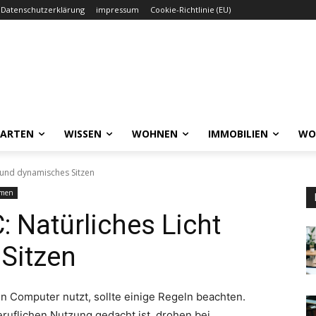
Datenschutzerklärung
impressum
Cookie-Richtlinie (EU)
GARTEN
WISSEN
WOHNEN
IMMOBILIEN
WO
 und dynamisches Sitzen
emen
 Natürliches Licht
Sitzen
n Computer nutzt, sollte einige Regeln beachten.
eruflichen Nutzung gedacht ist, drohen bei