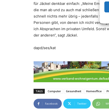
für Jäckel denkbar einfach: „Meine Empfehlu
die man ab und zu auch mal schließen kann.
schnell nichts mehr übrig – jedenfalls fürdi
Personen gibt, von denen ich nicht verlange
ich Absprachen im privaten Umfeld. Sonst 
der anderen“, sagt Jäckel.
dapd/ses/kat
TAGS
Computer
Gesundheit
Homeoffice
P
Facebook
Twitter
Wh