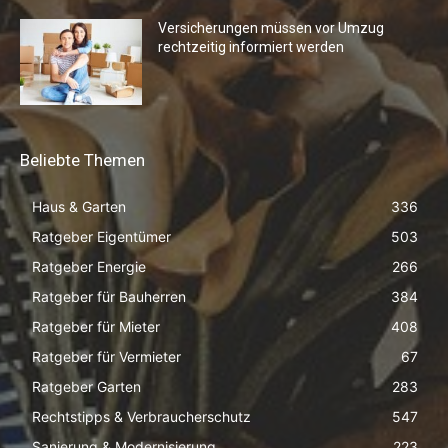
Versicherungen müssen vor Umzug
rechtzeitig informiert werden
Beliebte Themen
Haus & Garten
336
Ratgeber Eigentümer
503
Ratgeber Energie
266
Ratgeber für Bauherren
384
Ratgeber für Mieter
408
Ratgeber für Vermieter
67
Ratgeber Garten
283
Rechtstipps & Verbraucherschutz
547
Sanierung & Modernisierung
223