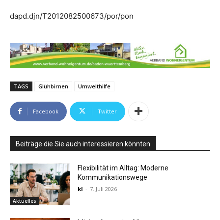
dapd.djn/T2012082500673/por/pon
TAGS
Glühbirnen
Umwelthilfe
Facebook
Twitter
Beiträge die Sie auch interessieren könnten
Flexibilität im Alltag: Moderne
Kommunikationswege
kl
-
7. Juli 2026
Aktuelles