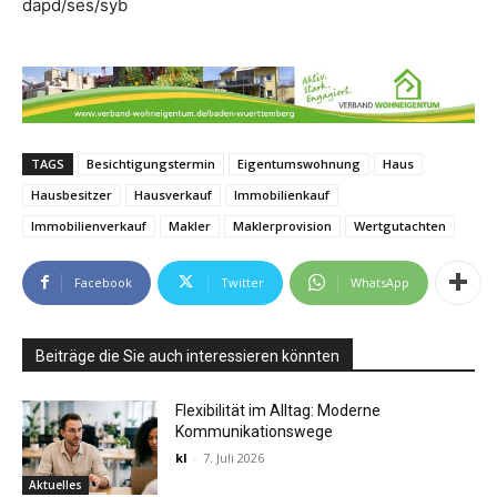
dapd/ses/syb
TAGS
Besichtigungstermin
Eigentumswohnung
Haus
Hausbesitzer
Hausverkauf
Immobilienkauf
Immobilienverkauf
Makler
Maklerprovision
Wertgutachten
Facebook
Twitter
WhatsApp
Beiträge die Sie auch interessieren könnten
Flexibilität im Alltag: Moderne
Kommunikationswege
kl
-
7. Juli 2026
Aktuelles