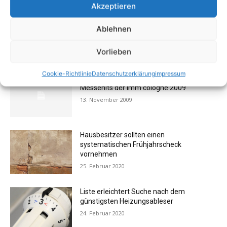
Akzeptieren
Ablehnen
Vorlieben
AKTUELL BELIEBTE BEITRÄGE (7 TAGE)
Cookie-Richtlinie
Datenschutzerklärung
impressum
FOTOGALERIE: Einrichtung – Die
Messehits der imm cologne 2009
13. November 2009
Hausbesitzer sollten einen
systematischen Frühjahrscheck
vornehmen
25. Februar 2020
Liste erleichtert Suche nach dem
günstigsten Heizungsableser
24. Februar 2020