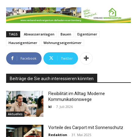
TAGS
Abwasseranlagen
Bauen
Eigentümer
Hauseigentümer
Wohnungseigentümer
Facebook
Twitter
Beiträge die Sie auch interessieren könnten
Flexibilität im Alltag: Moderne
Kommunikationswege
kl
-
7. Juli 2026
Aktuelles
Vorteile des Carport mit Sonnenschutz
Redaktion
-
31. Mai 2025