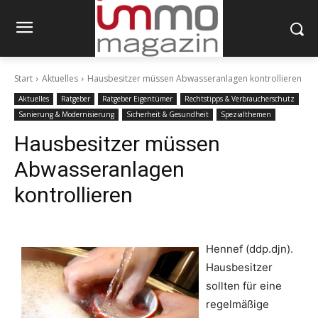
Start
Aktuelles
Hausbesitzer müssen Abwasseranlagen kontrollieren
Aktuelles
Ratgeber
Ratgeber Eigentümer
Rechtstipps & Verbraucherschutz
Sanierung & Modernisierung
Sicherheit & Gesundheit
Spezialthemen
Hausbesitzer müssen
Abwasseranlagen
kontrollieren
Hennef (ddp.djn).
Hausbesitzer
sollten für eine
regelmäßige