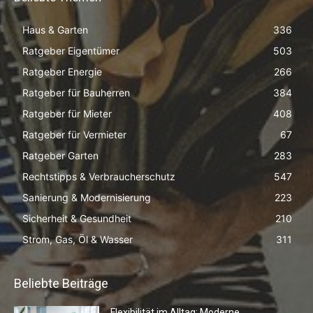
Haus & Garten
336
Ratgeber Eigentümer
503
Ratgeber Energie
266
Ratgeber für Bauherren
384
Ratgeber für Mieter
408
Ratgeber für Vermieter
67
Ratgeber Garten
283
Rechtstipps & Verbraucherschutz
547
Sanierung & Modernisierung
223
Sicherheit & Gesundheit
210
Strom, Gas, Öl & Wasser
311
Beliebte Beiträge
Flexibilität im Alltag: Moderne