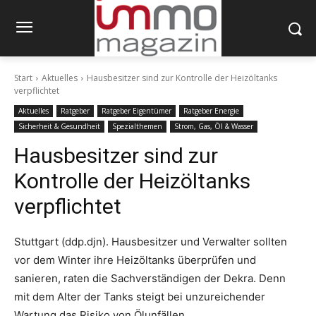
Start
Aktuelles
Hausbesitzer sind zur Kontrolle der Heizöltanks
verpflichtet
Aktuelles
Ratgeber
Ratgeber Eigentümer
Ratgeber Energie
Sicherheit & Gesundheit
Spezialthemen
Strom, Gas, Öl & Wasser
Hausbesitzer sind zur
Kontrolle der Heizöltanks
verpflichtet
Stuttgart (ddp.djn). Hausbesitzer und Verwalter sollten
vor dem Winter ihre Heizöltanks überprüfen und
sanieren, raten die Sachverständigen der Dekra. Denn
mit dem Alter der Tanks steigt bei unzureichender
Wartung das Risiko von Ölunfällen.