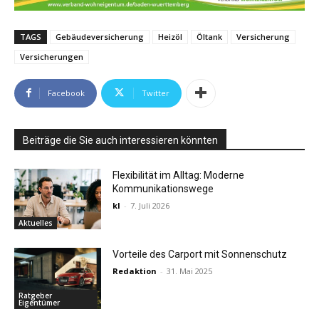
TAGS
Gebäudeversicherung
Heizöl
Öltank
Versicherung
Versicherungen
Facebook
Twitter
Beiträge die Sie auch interessieren könnten
Flexibilität im Alltag: Moderne
Kommunikationswege
kl
-
7. Juli 2026
Aktuelles
Vorteile des Carport mit Sonnenschutz
Redaktion
-
31. Mai 2025
Ratgeber
Eigentümer