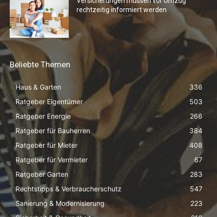
Versicherungen müssen vor Umzug
rechtzeitig informiert werden
Beliebte Themen
Haus & Garten
336
Ratgeber Eigentümer
503
Ratgeber Energie
266
Ratgeber für Bauherren
384
Ratgeber für Mieter
408
Ratgeber für Vermieter
67
Ratgeber Garten
283
Rechtstipps & Verbraucherschutz
547
Sanierung & Modernisierung
223