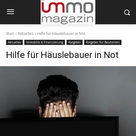
Start
Aktuelles
Hilfe für Häuslebauer in Not
Aktuelles
Immobilie & Finanzierung
Ratgeber
Ratgeber für Bauherren
Hilfe für Häuslebauer in Not