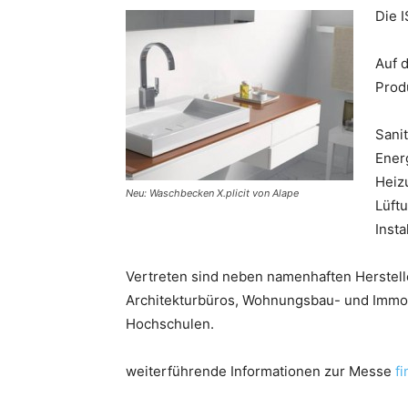
Die I
Auf d
Prod
Sani
Ener
Heiz
Neu: Waschbecken X.plicit von Alape
Lüft
Insta
Vertreten sind neben namenhaften Herstell
Architekturbüros, Wohnungsbau- und Immobi
Hochschulen.
weiterführende Informationen zur Messe
f