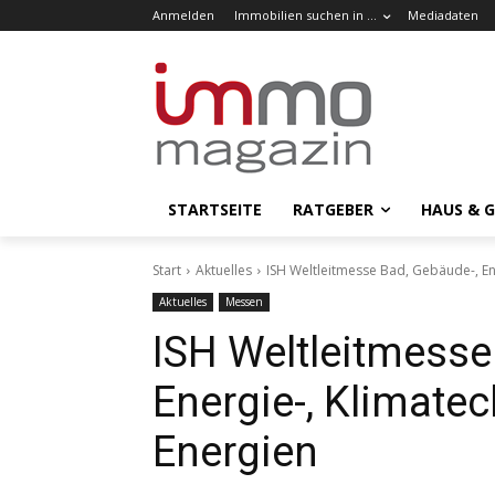
Anmelden
Immobilien suchen in …
Mediadaten
STARTSEITE
RATGEBER
HAUS & 
Start
Aktuelles
ISH Weltleitmesse Bad, Gebäude-, En
Aktuelles
Messen
ISH Weltleitmesse
Energie-, Klimate
Energien