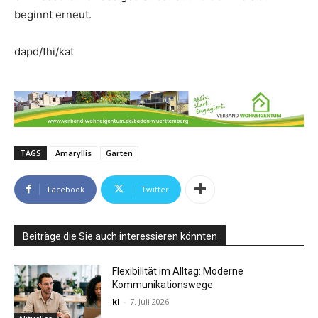
beginnt erneut.
dapd/thi/kat
TAGS
Amaryllis
Garten
Facebook
Twitter
Beiträge die Sie auch interessieren könnten
Flexibilität im Alltag: Moderne
Kommunikationswege
kl
-
7. Juli 2026