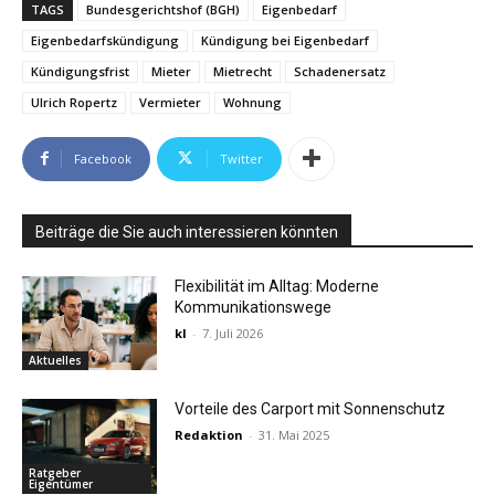
TAGS
Bundesgerichtshof (BGH)
Eigenbedarf
Eigenbedarfskündigung
Kündigung bei Eigenbedarf
Kündigungsfrist
Mieter
Mietrecht
Schadenersatz
Ulrich Ropertz
Vermieter
Wohnung
Facebook
Twitter
Beiträge die Sie auch interessieren könnten
Flexibilität im Alltag: Moderne
Kommunikationswege
kl
-
7. Juli 2026
Aktuelles
Vorteile des Carport mit Sonnenschutz
Redaktion
-
31. Mai 2025
Ratgeber
Eigentümer