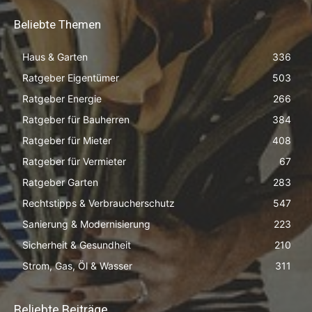
Beliebte Themen
Haus & Garten
336
Ratgeber Eigentümer
503
Ratgeber Energie
266
Ratgeber für Bauherren
384
Ratgeber für Mieter
408
Ratgeber für Vermieter
67
Ratgeber Garten
283
Rechtstipps & Verbraucherschutz
547
Sanierung & Modernisierung
223
Sicherheit & Gesundheit
210
Strom, Gas, Öl & Wasser
311
Beliebte Beiträge