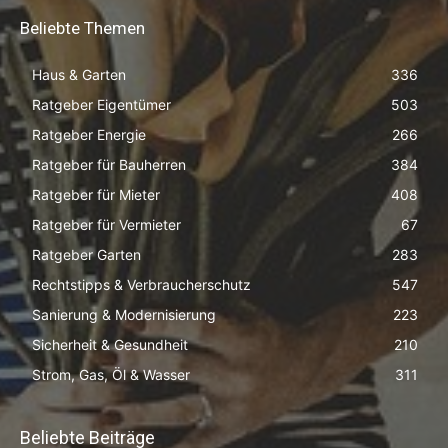
Beliebte Themen
Haus & Garten
336
Ratgeber Eigentümer
503
Ratgeber Energie
266
Ratgeber für Bauherren
384
Ratgeber für Mieter
408
Ratgeber für Vermieter
67
Ratgeber Garten
283
Rechtstipps & Verbraucherschutz
547
Sanierung & Modernisierung
223
Sicherheit & Gesundheit
210
Strom, Gas, Öl & Wasser
311
Beliebte Beiträge