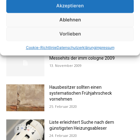
1
2
Akzeptieren
Ablehnen
Vorlieben
AKTUELL BELIEBTE BEITRÄGE (7 TAGE)
Cookie-Richtlinie
Datenschutzerklärung
impressum
FOTOGALERIE: Einrichtung – Die
Messehits der imm cologne 2009
13. November 2009
Hausbesitzer sollten einen
systematischen Frühjahrscheck
vornehmen
25. Februar 2020
Liste erleichtert Suche nach dem
günstigsten Heizungsableser
24. Februar 2020