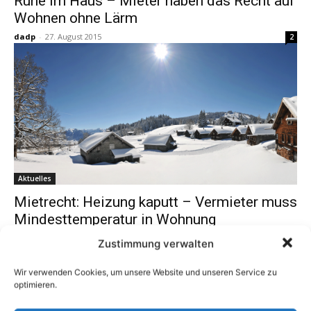
Ruhe im Haus – Mieter haben das Recht auf
Wohnen ohne Lärm
dadp
-
27. August 2015
2
Aktuelles
Mietrecht: Heizung kaputt – Vermieter muss
Mindesttemperatur in Wohnung
gewährleisten
Zustimmung verwalten
kl
-
20. Februar 2015
0
Wir verwenden Cookies, um unsere Website und unseren Service zu
optimieren.