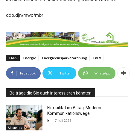
ddp.djn/mwo/mbr
TAGS
Energie
Energieeinsparverordnung
EnEV
Facebook
Twitter
WhatsApp
Beiträge die Sie auch interessieren könnten
Flexibilität im Alltag: Moderne
Kommunikationswege
kl
-
7. Juli 2026
Aktuelles