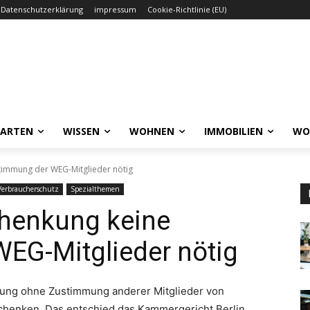
Datenschutzerklärung
impressum
Cookie-Richtlinie (EU)
GARTEN
WISSEN
WOHNEN
IMMOBILIEN
WO
stimmung der WEG-Mitglieder nötig
Verbraucherschutz
Spezialthemen
chenkung keine
EG-Mitglieder nötig
nung ohne Zustimmung anderer Mitglieder von
enken. Das entschied das Kammergericht Berlin.