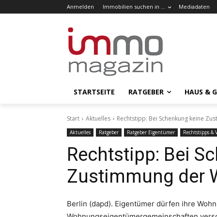
Anmelden
Immobilien suchen in …
Mediadaten
STARTSEITE
RATGEBER
HAUS & 
Start
Aktuelles
Rechtstipp: Bei Schenkung keine Zu
Aktuelles
Ratgeber
Ratgeber Eigentümer
Rechtstipps & 
Rechtstipp: Bei S
Zustimmung der W
Berlin (dapd). Eigentümer dürfen ihre Woh
Wohnungseigentümergemeinschaften versch