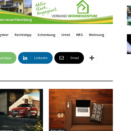
geber
Rechtstipp
Schenkung
Urteil
WEG
Wohnung
atsApp
Linkedin
Email