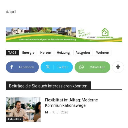
dapd
TAGS
Energie
Heizen
Heizung
Ratgeber
Wohnen
Facebook
Twitter
WhatsApp
Beiträge die Sie auch interessieren könnten
Flexibilität im Alltag: Moderne
Kommunikationswege
kl
-
7. Juli 2026
Aktuelles