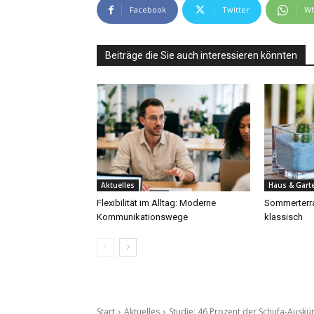
Facebook
Twitter
Wh
Beiträge die Sie auch interessieren könnten
Aktuelles
Haus & Gart
Flexibilität im Alltag: Moderne
Sommerterra
Kommunikationswege
klassisch