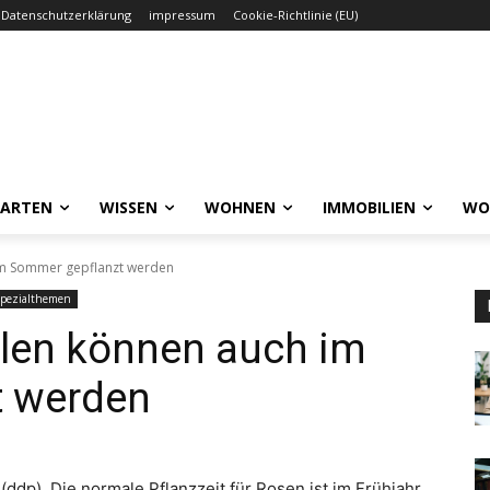
Datenschutzerklärung
impressum
Cookie-Richtlinie (EU)
GARTEN
WISSEN
WOHNEN
IMMOBILIEN
WO
im Sommer gepflanzt werden
pezialthemen
llen können auch im
t werden
(ddp). Die normale Pflanzzeit für Rosen ist im Frühjahr