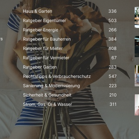
Haus & Garten
336
Ratgeber Eigentümer
503
Ratgeber Energie
266
Ratgeber für Bauherren
384
rs
Ratgeber für Mieter
408
Ratgeber für Vermieter
67
Ratgeber Garten
283
Rechtstipps & Verbraucherschutz
547
Sanierung & Modernisierung
223
Sicherheit & Gesundheit
210
Strom, Gas, Öl & Wasser
311