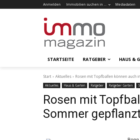
Anmelden
Immobilien suchen in …
Mediadaten
STARTSEITE
RATGEBER
HAUS & 
Start
Aktuelles
Rosen mit Topfballen können auch 
Aktuelles
Haus & Garten
Ratgeber
Ratgeber Garten
S
Rosen mit Topfba
Sommer gepflanz
Bonn 