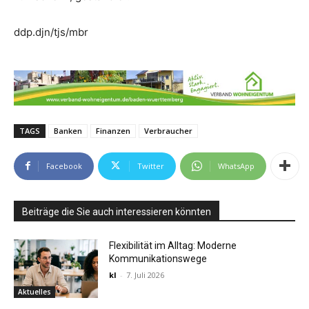
ddp.djn/tjs/mbr
TAGS
Banken
Finanzen
Verbraucher
Facebook
Twitter
WhatsApp
Beiträge die Sie auch interessieren könnten
Flexibilität im Alltag: Moderne
Kommunikationswege
kl
-
7. Juli 2026
Aktuelles