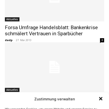
Aktuelles
Forsa Umfrage Handelsblatt: Bankenkrise
schmälert Vertrauen in Sparbücher
dadp
-
27. Mai 2013
0
Aktuelles
Vermieter sollen Makler zahlen –
Zustimmung verwalten
Hamburger Senat beschließt
Wir verwenden Cookies, um unsere Website und unseren Service zu