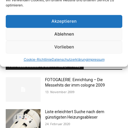
Bundesratsinitiative zu Maklergebühren
optimieren.
dadp
-
27. Februar 2013
0
Akzeptieren
Ablehnen
1
2
3
Vorlieben
Cookie-Richtlinie
Datenschutzerklärung
impressum
AKTUELL BELIEBTE BEITRÄGE (7 TAGE)
FOTOGALERIE: Einrichtung – Die
Messehits der imm cologne 2009
13. November 2009
Liste erleichtert Suche nach dem
günstigsten Heizungsableser
24. Februar 2020