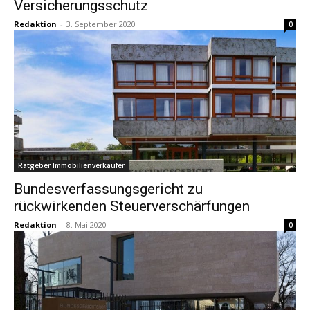
Versicherungsschutz
Redaktion
-
3. September 2020
0
Ratgeber Immobilienverkäufer
Bundesverfassungsgericht zu
rückwirkenden Steuerverschärfungen
Redaktion
-
8. Mai 2020
0