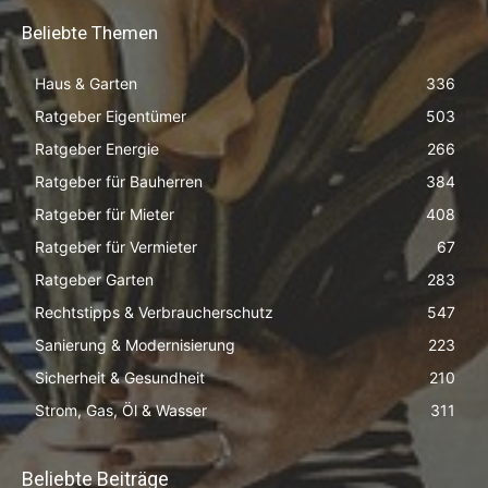
Beliebte Themen
Haus & Garten
336
Ratgeber Eigentümer
503
Ratgeber Energie
266
Ratgeber für Bauherren
384
Ratgeber für Mieter
408
Ratgeber für Vermieter
67
Ratgeber Garten
283
Rechtstipps & Verbraucherschutz
547
Sanierung & Modernisierung
223
Sicherheit & Gesundheit
210
Strom, Gas, Öl & Wasser
311
Beliebte Beiträge