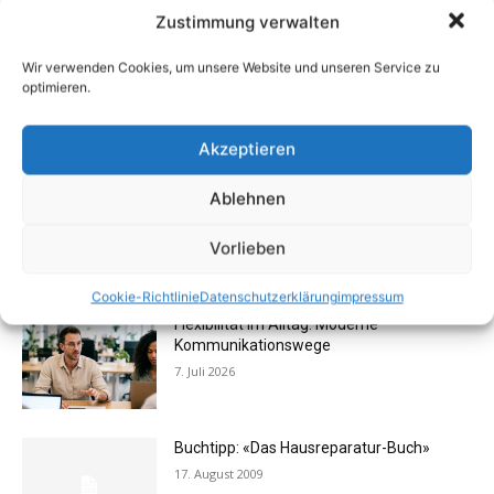
können
Zustimmung verwalten
15. Januar 2015
Wir verwenden Cookies, um unsere Website und unseren Service zu
Rechtstipp: Grundbucheinsicht nur bei
optimieren.
berechtigtem Interesse
13. Oktober 2016
Akzeptieren
Ablehnen
Schlechte Gerüche im Zuhause: Ursachen,
Gefahren & Beseitigung
Vorlieben
31. Juli 2012
Cookie-Richtlinie
Datenschutzerklärung
impressum
Flexibilität im Alltag: Moderne
Kommunikationswege
7. Juli 2026
Buchtipp: «Das Hausreparatur-Buch»
17. August 2009