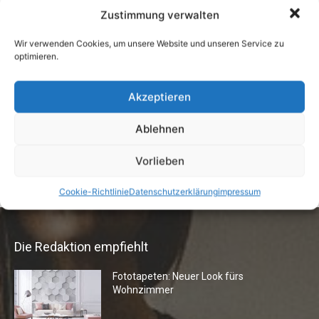
31. Juli 2012
Zustimmung verwalten
Wir verwenden Cookies, um unsere Website und unseren Service zu
Buchtipp: «Oliven»
optimieren.
13. Januar 2021
Akzeptieren
Ablehnen
Vermieter aufgepasst: Wenn Mieter ihre
Einrichtung zurücklassen
Vorlieben
24. April 2019
Cookie-Richtlinie
Datenschutzerklärung
impressum
Die Redaktion empfiehlt
Fototapeten: Neuer Look fürs
Wohnzimmer