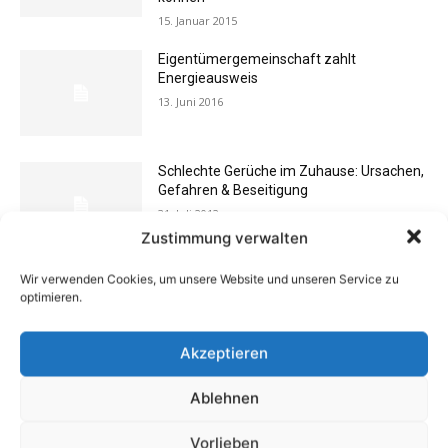
15. Januar 2015
Eigentümergemeinschaft zahlt
Energieausweis
13. Juni 2016
Schlechte Gerüche im Zuhause: Ursachen,
Gefahren & Beseitigung
31. Juli 2012
Zustimmung verwalten
Wir verwenden Cookies, um unsere Website und unseren Service zu
Rechtstipp: Grundbucheinsicht nur bei
optimieren.
berechtigtem Interesse
13. Oktober 2016
Akzeptieren
Buchtipp: «Oliven»
Ablehnen
13. Januar 2021
Vorlieben