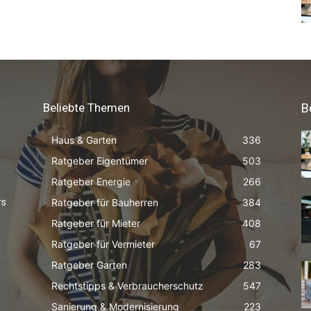
Beliebte Themen
B
Haus & Garten
336
Ratgeber Eigentümer
503
Ratgeber Energie
266
Ratgeber für Bauherren
384
rs
Ratgeber für Mieter
408
Ratgeber für Vermieter
67
Ratgeber Garten
283
Rechtstipps & Verbraucherschutz
547
Sanierung & Modernisierung
223