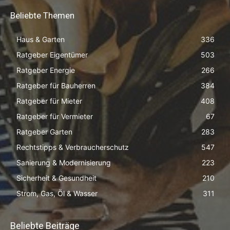
Beliebte Themen
Haus & Garten
336
Ratgeber Eigentümer
503
Ratgeber Energie
266
Ratgeber für Bauherren
384
Ratgeber für Mieter
408
Ratgeber für Vermieter
67
Ratgeber Garten
283
Rechtstipps & Verbraucherschutz
547
Sanierung & Modernisierung
223
Sicherheit & Gesundheit
210
Strom, Gas, Öl & Wasser
311
Beliebte Beiträge