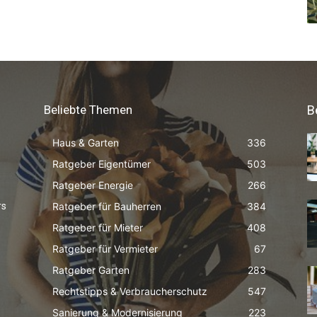
Beliebte Themen
B
Haus & Garten
336
Ratgeber Eigentümer
503
Ratgeber Energie
266
Ratgeber für Bauherren
384
rs
Ratgeber für Mieter
408
Ratgeber für Vermieter
67
Ratgeber Garten
283
Rechtstipps & Verbraucherschutz
547
Sanierung & Modernisierung
223