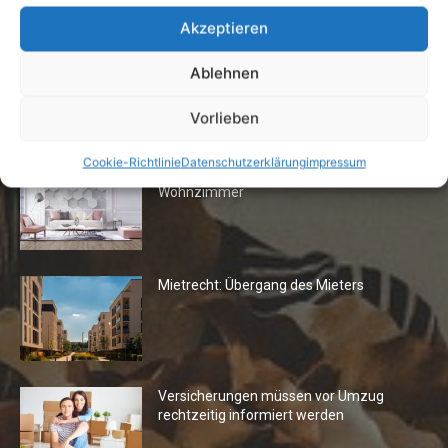
24. April 2019
Akzeptieren
Ablehnen
Vorlieben
Die Redaktion empfiehlt
Cookie-Richtlinie
Datenschutzerklärung
impressum
Fototapeten: Neuer Look fürs
Wohnzimmer
Mietrecht: Übergang des Mieters
Versicherungen müssen vor Umzug
rechtzeitig informiert werden