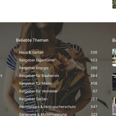
Beliebte Themen
B
Haus & Garten
336
Ratgeber Eigentümer
503
Ratgeber Energie
266
Ratgeber für Bauherren
384
rs
Ratgeber für Mieter
408
Ratgeber für Vermieter
67
Ratgeber Garten
283
Rechtstipps & Verbraucherschutz
547
Sanierung & Modernisierung
223