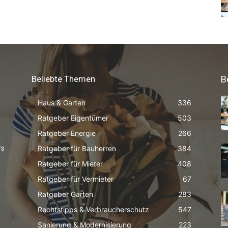
Beliebte Themen
B
Haus & Garten
336
Ratgeber Eigentümer
503
Ratgeber Energie
266
Ratgeber für Bauherren
384
rs
Ratgeber für Mieter
408
Ratgeber für Vermieter
67
Ratgeber Garten
283
Rechtstipps & Verbraucherschutz
547
Sanierung & Modernisierung
223