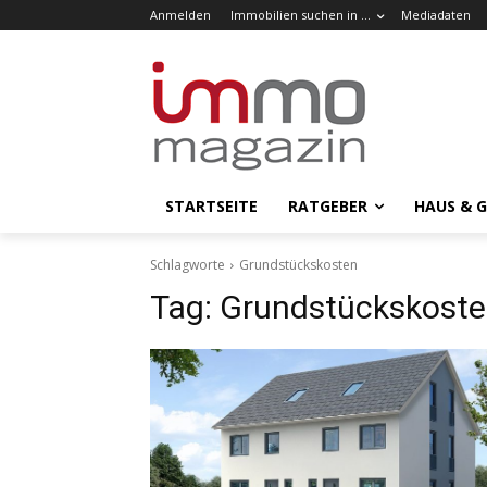
Anmelden
Immobilien suchen in …
Mediadaten
STARTSEITE
RATGEBER
HAUS & 
Schlagworte
Grundstückskosten
Tag:
Grundstückskost