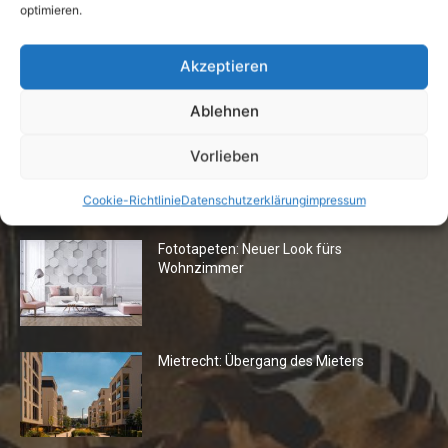
optimieren.
Flexibilität im Alltag: Moderne
Kommunikationswege
Akzeptieren
7. Juli 2026
Ablehnen
Vorlieben
Cookie-Richtlinie
Datenschutzerklärung
impressum
Die Redaktion empfiehlt
Fototapeten: Neuer Look fürs
Wohnzimmer
Mietrecht: Übergang des Mieters