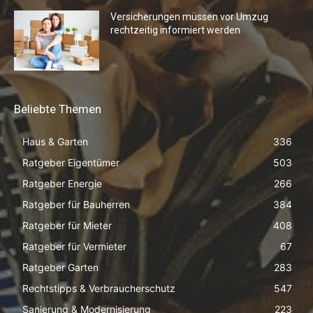
Versicherungen müssen vor Umzug
rechtzeitig informiert werden
Beliebte Themen
Haus & Garten
336
Ratgeber Eigentümer
503
Ratgeber Energie
266
Ratgeber für Bauherren
384
Ratgeber für Mieter
408
Ratgeber für Vermieter
67
Ratgeber Garten
283
Rechtstipps & Verbraucherschutz
547
Sanierung & Modernisierung
223