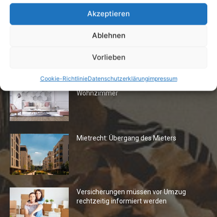
7. Juli 2026
Akzeptieren
Ablehnen
Vorlieben
Die Redaktion empfiehlt
Cookie-Richtlinie
Datenschutzerklärung
impressum
Fototapeten: Neuer Look fürs
Wohnzimmer
Mietrecht: Übergang des Mieters
Versicherungen müssen vor Umzug
rechtzeitig informiert werden