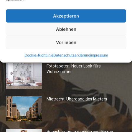
Buchtipp: «Das Hausreparatur-Buch»
17. August 2009
Akzeptieren
Ablehnen
Vorlieben
Die Redaktion empfiehlt
Cookie-Richtlinie
Datenschutzerklärung
impressum
Fototapeten: Neuer Look fürs
Wohnzimmer
Mietrecht: Übergang des Mieters
Versicherungen müssen vor Umzug