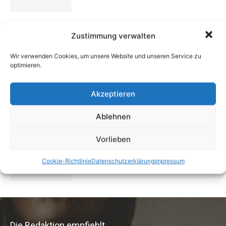
Buchtipp: «Oliven»
Zustimmung verwalten
13. Januar 2021
Wir verwenden Cookies, um unsere Website und unseren Service zu
optimieren.
Vermieter aufgepasst: Wenn Mieter ihre
Akzeptieren
Einrichtung zurücklassen
24. April 2019
Ablehnen
Vorlieben
Buchtipp: «Das Hausreparatur-Buch»
17. August 2009
Cookie-Richtlinie
Datenschutzerklärung
impressum
Die Redaktion empfiehlt