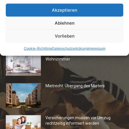
7. Juli 2026
Akzeptieren
Ablehnen
Vorlieben
Die Redaktion empfiehlt
Cookie-Richtlinie
Datenschutzerklärung
impressum
Fototapeten: Neuer Look fürs
Wohnzimmer
Mietrecht: Übergang des Mieters
Versicherungen müssen vor Umzug
rechtzeitig informiert werden