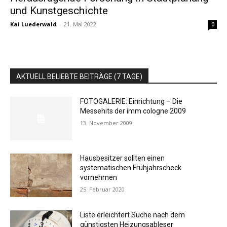
und Kunstgeschichte
Kai Luederwald
-
21. Mai 2022
0
AKTUELL BELIEBTE BEITRÄGE (7 TAGE)
FOTOGALERIE: Einrichtung – Die
Messehits der imm cologne 2009
13. November 2009
Hausbesitzer sollten einen
systematischen Frühjahrscheck
vornehmen
25. Februar 2020
Liste erleichtert Suche nach dem
günstigsten Heizungsableser