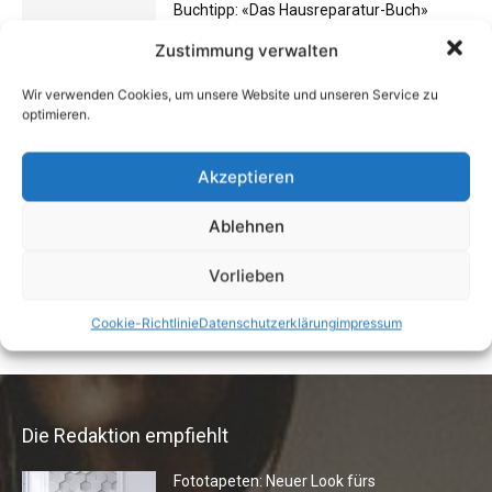
Buchtipp: «Das Hausreparatur-Buch»
17. August 2009
Zustimmung verwalten
Wir verwenden Cookies, um unsere Website und unseren Service zu
optimieren.
Buchtipp: «Oliven»
13. Januar 2021
Akzeptieren
Ablehnen
Vermieter aufgepasst: Wenn Mieter ihre
Vorlieben
Einrichtung zurücklassen
24. April 2019
Cookie-Richtlinie
Datenschutzerklärung
impressum
Die Redaktion empfiehlt
Fototapeten: Neuer Look fürs