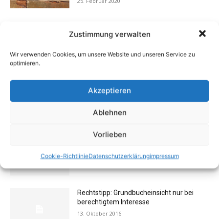
25. Februar 2020
Eigentümergemeinschaft zahlt
Zustimmung verwalten
Energieausweis
13. Juni 2016
Wir verwenden Cookies, um unsere Website und unseren Service zu
optimieren.
Finanztipp Steuererklärung: Was
Vermieter und Eigentümer von
Akzeptieren
Wohnung/Haus steuerlich absetzen
können
Ablehnen
15. Januar 2015
Vorlieben
Schlechte Gerüche im Zuhause: Ursachen,
Gefahren & Beseitigung
Cookie-Richtlinie
Datenschutzerklärung
impressum
31. Juli 2012
Rechtstipp: Grundbucheinsicht nur bei
berechtigtem Interesse
13. Oktober 2016